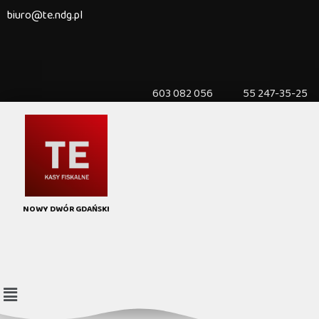
biuro@te.ndg.pl
603 082 056 55 247-35-25
NOWY DWÓR GDAŃSKI